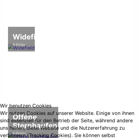
Widefield
6 Bilder
Wir benutzen Cookies
Wir nutzen Cookies auf unserer Website. Einige von ihnen
Offene
sind essenziell für den Betrieb der Seite, während andere
Sternhaufen
uns helfen, diese Website und die Nutzererfahrung zu
6 Bilder
verbessern (Tracking Cookies). Sie können selbst