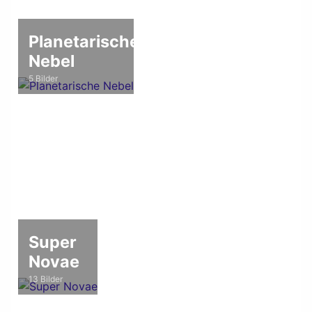
Planetarische
Nebel
5 Bilder
Super
Novae
13 Bilder