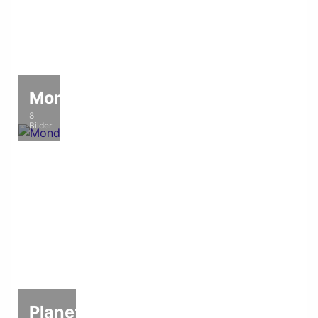
Mond
8
Bilder
Planeten