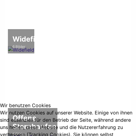
Widefield
6 Bilder
Wir benutzen Cookies
Wir nutzen Cookies auf unserer Website. Einige von ihnen
Offene
sind essenziell für den Betrieb der Seite, während andere
Sternhaufen
uns helfen, diese Website und die Nutzererfahrung zu
verbessern (Tracking Cookies). Sie können selbst
6 Bilder