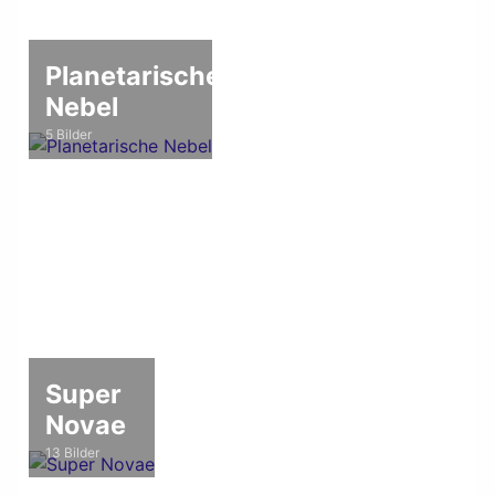
Planetarische
Nebel
5 Bilder
Super
Novae
13 Bilder