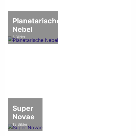
Planetarische
Nebel
5 Bilder
Super
Novae
13 Bilder