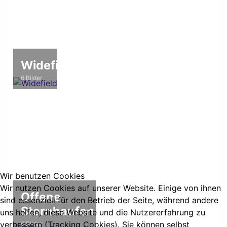
Widefield
6 Bilder
Wir benutzen Cookies
Wir nutzen Cookies auf unserer Website. Einige von ihnen
Offene
sind essenziell für den Betrieb der Seite, während andere
Sternhaufen
uns helfen, diese Website und die Nutzererfahrung zu
verbessern (Tracking Cookies). Sie können selbst
6 Bilder