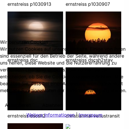
ernstreiss p1030913
ernstreiss p1030907
Wir benutzen Cookies
Wir nutzen Cookies auf unserer Website. Einige von ihnen
sind essenziell für den Betrieb der Seite, während andere
ernstreiss dsc
ernstreiss dscsh2stav
uns helfen, diese Website und die Nutzererfahrung zu
verbessern (Tracking Cookies). Sie können selbst
entscheiden, ob Sie die Cookies zulassen möchten. Bitte
beachten Sie, dass bei einer Ablehnung womöglich nicht
mehr alle Funktionalitäten der Seite zur Verfügung stehen.
Akzeptieren
Ablehnen
Weitere Informationen
|
Impressum
ernstreiss dscsh2
christianmai venustransit