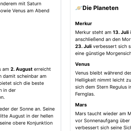
anderem mit Saturn
🪐
Die Planeten
 sowie Venus am Abend
Merkur
Merkur steht am
13. Juli
i
anschließend an den Mor
23. Juli
verbessert sich s
eine günstige Morgensich
Venus
ts am
2. August
erreicht
Venus bleibt während des
ch damit scheinbar am
Helligkeit nimmt leicht z
ietet sich die beste
sich dem Stern Regulus im
 in der
Fernglas.
n.
Mars
eder der Sonne an. Seine
Mars taucht wieder am M
tte August in der hellen
vor Sonnenaufgang über 
eine obere Konjunktion
verbessert sich seine Sic