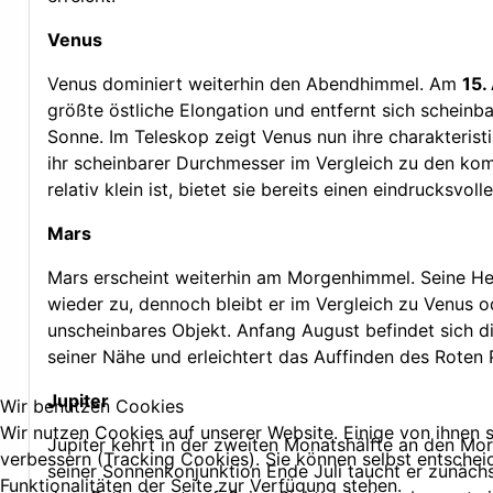
Venus
Venus dominiert weiterhin den Abendhimmel. Am
15.
größte östliche Elongation und entfernt sich scheinb
Sonne. Im Teleskop zeigt Venus nun ihre charakteris
ihr scheinbarer Durchmesser im Vergleich zu den 
relativ klein ist, bietet sie bereits einen eindrucksvoll
Mars
Mars erscheint weiterhin am Morgenhimmel. Seine He
wieder zu, dennoch bleibt er im Vergleich zu Venus od
unscheinbares Objekt. Anfang August befindet sich d
seiner Nähe und erleichtert das Auffinden des Roten 
Jupiter
Wir benutzen Cookies
Wir nutzen Cookies auf unserer Website. Einige von ihnen s
Jupiter kehrt in der zweiten Monatshälfte an den M
verbessern (Tracking Cookies). Sie können selbst entschei
seiner Sonnenkonjunktion Ende Juli taucht er zunächs
Funktionalitäten der Seite zur Verfügung stehen.