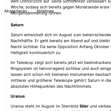
dem Osthorizont auf. Seine Sichtbarkeit verbessert 
Woche, sodass sich bereits gegen Monatsende erste
Akzeptieren
Ablehnen
Morgendämmerung lohnen.
Saturn
Saturn entwickelt sich im August zum beherrschende
Nachthälfte. Er geht bereits am Abend auf und bleib
Nacht sichtbar. Da seine Opposition Anfang Oktober 
Helligkeit kontinuierlich zu.
Im Teleskop zeigt sich bereits jetzt ein beeindrucken
Ringsystem ist hervorragend sichtbar und auch einig
lassen sich schon mit kleineren Instrumenten beobach
mittlerer und größerer Teleskope gehört Saturn in d
absoluten Höhepunkten des Nachthimmels.
Uranus
Uranus steht im August im Sternbild
Stier
und verbess