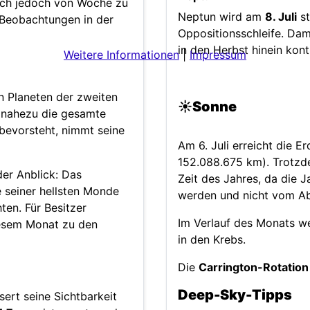
sich jedoch von Woche zu
Neptun wird am
8. Juli
st
 Beobachtungen in der
Oppositionsschleife. Da
in den Herbst hinein konti
Weitere Informationen
|
Impressum
n Planeten der zweiten
☀️Sonne
t nahezu die gesamte
bevorsteht, nimmt seine
Am 6. Juli erreicht die 
152.088.675 km). Trotzd
der Anblick: Das
Zeit des Jahres, da die 
e seiner hellsten Monde
werden und nicht vom Ab
ten. Für Besitzer
Im Verlauf des Monats w
iesem Monat zu den
in den Krebs.
Die
Carrington-Rotation
Deep-Sky-Tipps
ert seine Sichtbarkeit