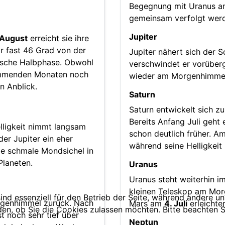
Begegnung mit Uranus 
gemeinsam verfolgt wer
Jupiter
 August
erreicht sie ihre
ar fast 46 Grad von der
Jupiter nähert sich der 
tische Halbphase. Obwohl
verschwindet er vorüber
kommenden Monaten noch
wieder am Morgenhimmel 
en Anblick.
Saturn
Saturn entwickelt sich zu
Bereits Anfang Juli geht
lligkeit nimmt langsam
schon deutlich früher. A
er Jupiter ein eher
während seine Helligkei
ie schmale Mondsichel in
Planeten.
Uranus
Uranus steht weiterhin i
kleinen Teleskop am Mo
ind essenziell für den Betrieb der Seite, während andere u
orgenhimmel zurück. Nach
Mars am
4. Juli
erleichte
den, ob Sie die Cookies zulassen möchten. Bitte beachten S
t noch sehr tief über
Neptun