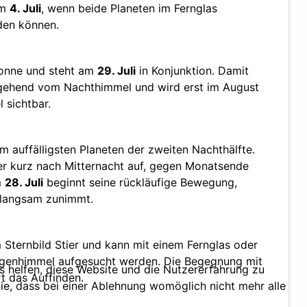
am
4. Juli
, wenn beide Planeten im Fernglas
den können.
Sonne und steht am
29. Juli
in Konjunktion. Damit
gehend vom Nachthimmel und wird erst im August
sichtbar.
m auffälligsten Planeten der zweiten Nachthälfte.
 er kurz nach Mitternacht auf, gegen Monatsende
m
28. Juli
beginnt seine rückläufige Bewegung,
t langsam zunimmt.
m Sternbild Stier und kann mit einem Fernglas oder
rgenhimmel aufgesucht werden. Die Begegnung mit
ns helfen, diese Website und die Nutzererfahrung zu
rt das Auffinden.
ie, dass bei einer Ablehnung womöglich nicht mehr alle