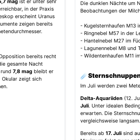
5,7 mag
ist er unter sehr
Die dunklen Nächte um N
eichbar, in der Praxis
Beobachtungen der Milch
leskop erscheint Uranus
trumente zeigen bereits
- Kugelsternhaufen M13 
netendurchmesser.
- Ringnebel M57 in der L
- Hantelnebel M27 im Fü
- Lagunennebel M8 und T
- Wildentenhaufen M11 im
Opposition bereits recht
die gesamte Nacht
n rund
7,8 mag
bleibt er
☄️
Sternschnuppe
 Okular zeigt sich
Im Juli werden zwei Mete
hen.
Delta-Aquariiden
(12. Ju
Juli
. Unter idealen Bedi
erwarten. Die Sternschnu
vergleichsweise langsam
Bereits ab
17. Juli
sind au