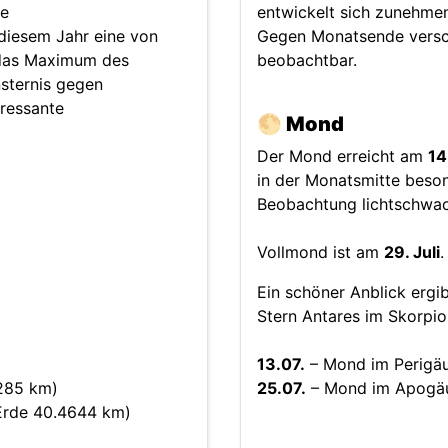
te
entwickelt sich zunehme
diesem Jahr eine von
Gegen Monatsende versch
, das Maximum des
beobachtbar.
sternis gegen
eressante
🌕 Mond
Der Mond erreicht am
14
in der Monatsmitte beson
Beobachtung lichtschwa
Vollmond ist am
29. Juli
.
Ein schöner Anblick ergi
Stern Antares im Skorpio
13.07.
– Mond im Perigäu
285 km)
25.07.
– Mond im Apogäu
Erde 40.4644 km)