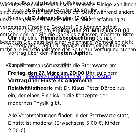
seine Besonderheiten im Fokus stehen.
Wir nutzen Cookies auf unserer Website. Einige von ihnen
Kinder
ab 5 Jahren
: Beginn 18.00 Uhr
sind essenziell für den Betrieb der Seite, während andere
Kinder
ab 7 Jahren:
Beginn 19:00 Uhr
uns helfen, diese Website und die Nutzererfahrung zu
verbessern (Tracking Cookies). Sie können selbst
Weiter geht es am
Freitag, den 20. März um 20:00
entscheiden, ob Sie die Cookies zulassen möchten. Bitte
Uhr
mit einer
Himmelsbeobachtung
(je nach
beachten Sie, dass bei einer Ablehnung womöglich nicht
Wetterlage), eventuell ergänzt durch einen kurzen
mehr alle Funktionalitäten der Seite zur Verfügung stehen.
Vortrag über den
Planeten Jupiter
.
Zum Monatsabschluss lädt die Sternwarte am
Akzeptieren
Ablehnen
Freitag, den 27. März um 20:00 Uhr
zu einem
Weitere Informationen
|
Impressum
Vortrag über Einsteins Allgemeine
Relativitätstheorie
mit Dr. Klaus-Peter Dörpelkus
ein, der einen Einblick in die Konzepte der
modernen Physik gibt.
Alle Veranstaltungen finden in der Sternwarte statt;
Eintritt ist moderat (Erwachsene 5,00 €, Kinder
2,00 €).