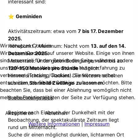
interessant sind:
⭐
Geminiden
Aktivitätszeitraum: etwa vom
7 bis 17. Dezember
2025.
Wir benutzen Cookies
Höhepunkt / Maximum: Nacht vom
13. auf den 14.
Wir nutzen Cookies auf unserer Website. Einige von ihnen
Dezember 2025.
sind essenziell für den Betrieb der Seite, während andere
Meteorrate: Unter guten Bedingungen sind bis zu
uns helfen, diese Website und die Nutzererfahrung zu
120–150 Meteore pro Stunde
möglich.
verbessern (Tracking Cookies). Sie können selbst
Himmelsrichtung / Radiant: Die Meteore scheinen
entscheiden, ob Sie die Cookies zulassen möchten. Bitte
aus dem
Sternbild Zwillinge
zu kommen.
beachten Sie, dass bei einer Ablehnung womöglich nicht
mehr alle Funktionalitäten der Seite zur Verfügung stehen.
Beobachtungstipps
:
Beginne nach Einbruch der Dunkelheit mit der
Akzeptieren
Ablehnen
Beobachtung, der spektakulärste Zeitraum liegt
Weitere Informationen
|
Impressum
rund um Mitternacht.
Suche dir einen möglichst dunklen, lichtarmen Ort